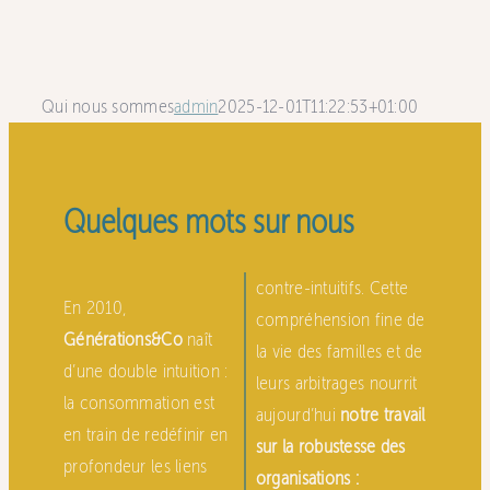
Qui nous sommes
admin
2025-12-01T11:22:53+01:00
Quelques mots sur nous
contre-intuitifs. Cette
En 2010,
compréhension fine de
Générations&Co
naît
la vie des familles et de
d’une double intuition :
leurs arbitrages nourrit
la consommation est
aujourd’hui
notre travail
en train de redéfinir en
sur la robustesse des
profondeur les liens
organisations :