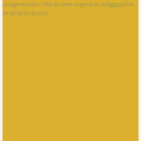
La réglementation CSRD accélère l’urgence du shift
admin
2024-
09-01T10:41:28+01:00